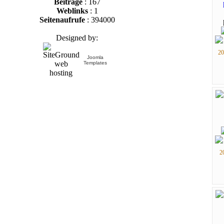
Beiträge
: 167
Weblinks
: 1
Seitenaufrufe
: 394000
Designed by:
20
Joomla
Templates
2