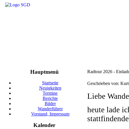
Hauptmenü
Radtour 2026 - Einla
Startseite
Geschrieben von: Kur
Neuigkeiten
Termine
Liebe Wander
Berichte
Bilder
heute lade i
Wanderführer
Vorstand, Impressum
stattfindende
Kalender