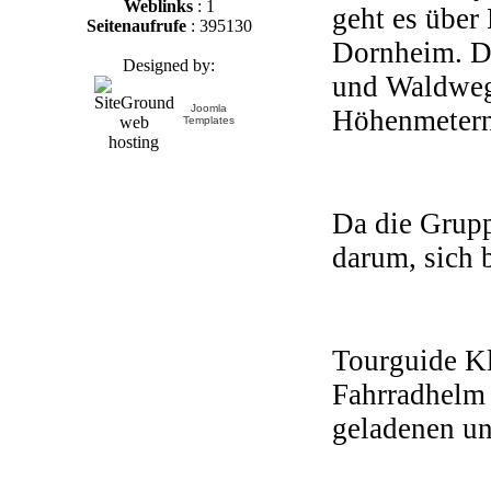
Weblinks
: 1
geht es über
Seitenaufrufe
: 395130
Dornheim. Di
Designed by:
und Waldweg
Joomla
Höhenmetern 
Templates
Da die Grup
darum, sich 
Tourguide Kl
Fahrradhelm 
geladenen un