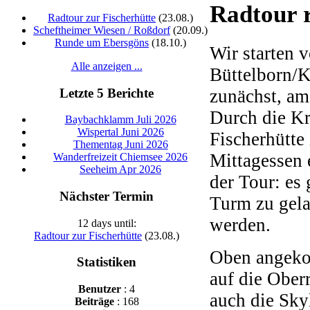
Radtour 
Radtour zur Fischerhütte
(23.08.)
Scheftheimer Wiesen / Roßdorf
(20.09.)
Runde um Ebersgöns
(18.10.)
Wir starten 
Alle anzeigen ...
Büttelborn/K
Letzte 5 Berichte
zunächst, am
Durch die Kr
Baybachklamm Juli 2026
Wispertal Juni 2026
Fischerhütte
Thementag Juni 2026
Mittagessen 
Wanderfreizeit Chiemsee 2026
Seeheim Apr 2026
der Tour: es
Nächster Termin
Turm zu gel
werden.
12 days until:
Radtour zur Fischerhütte
(23.08.)
Oben angeko
Statistiken
auf die Oberr
Benutzer
: 4
auch die Sky
Beiträge
: 168