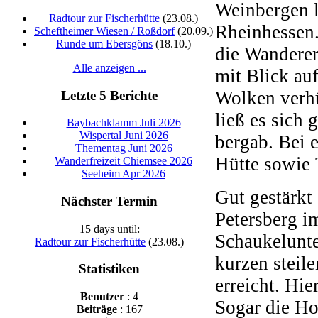
Weinbergen l
Radtour zur Fischerhütte
(23.08.)
Rheinhessen.
Scheftheimer Wiesen / Roßdorf
(20.09.)
Runde um Ebersgöns
(18.10.)
die Wanderer
Alle anzeigen ...
mit Blick au
Wolken verhü
Letzte 5 Berichte
ließ es sich 
Baybachklamm Juli 2026
Wispertal Juni 2026
bergab. Bei 
Thementag Juni 2026
Hütte sowie 
Wanderfreizeit Chiemsee 2026
Seeheim Apr 2026
Gut gestärkt
Nächster Termin
Petersberg i
15 days until:
Schaukelunt
Radtour zur Fischerhütte
(23.08.)
kurzen steil
Statistiken
erreicht. Hi
Benutzer
: 4
Sogar die Ho
Beiträge
: 167