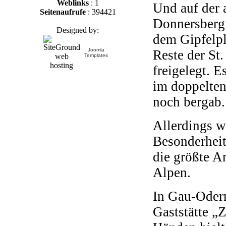
Weblinks
: 1
Und auf der 
Seitenaufrufe
: 394421
Donnersbergm
Designed by:
dem Gipfelp
Joomla
Reste der St
Templates
freigelegt. 
im doppelten
noch bergab.
Allerdings w
Besonderheit
die größte A
Alpen.
In Gau-Odern
Gaststätte „Z