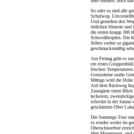
über hundert, doch dafü
So oder so sind alle g
Schulweg. Unvorstellba
Und genießen den Weg 
örtlichen Historie und
die ersten knapp 300 H
Schweißtropfen. Die Ka
Selten vorher so giga
geschmacksmäßig sehen
Am Freitag geht es zu
ein erstes Gruppenbil
frischen Temperaturen
Grenzsteine uralte Ge
Mittags wird die Hohe 
Auf dem Rückweg liegt
Zaungäste einen Blick
leckerem, zweistöcki
schwitzt in der Sauna 
geschätzten Ober Lukas
Die Samstags-Tour star
es wieder weiter im ge
Oberschnorrhof erreich
über Magerrasen, und d